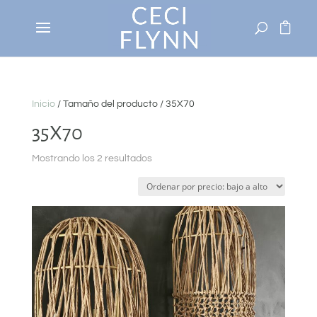
Inicio
/ Tamaño del producto / 35X70
35X70
Ordenado
Mostrando los 2 resultados
por
precio:
bajo
a
alto