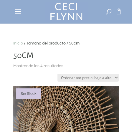
Inicio
/ Tamaño del producto / 50cm
50CM
Ordenado
Mostrando los 4 resultados
por
precio:
bajo
a
Sin Stock
alto