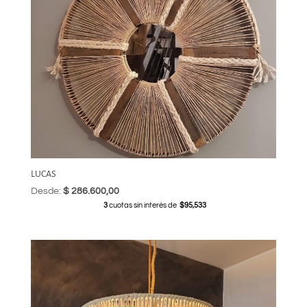
LUCAS
Desde:
$
286.600,00
3
cuotas sin interés de
$95,533