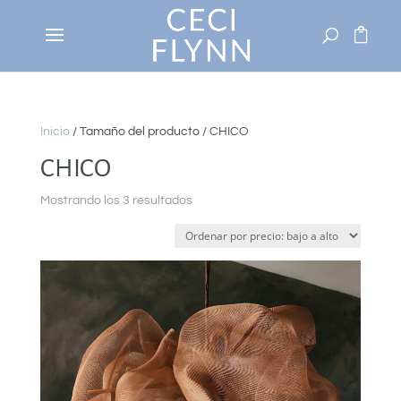
Inicio
/ Tamaño del producto / CHICO
CHICO
Ordenado
Mostrando los 3 resultados
por
precio:
bajo
a
alto