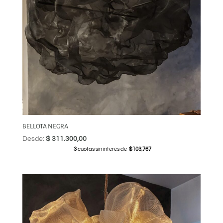
BELLOTA NEGRA
Desde:
$
311.300,00
3
cuotas sin interés de
$103,767