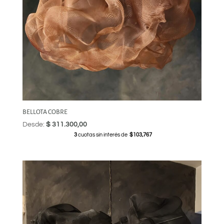
BELLOTA COBRE
Desde:
$
311.300,00
3
cuotas sin interés de
$103,767