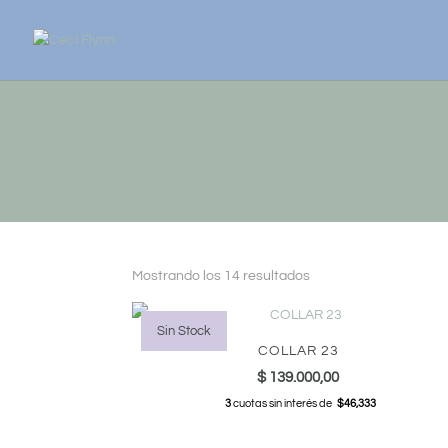
Ordenado
Mostrando los 14 resultados
por
los
Sin Stock
últimos
COLLAR 23
$
139.000,00
3
cuotas sin interés de
$46,333