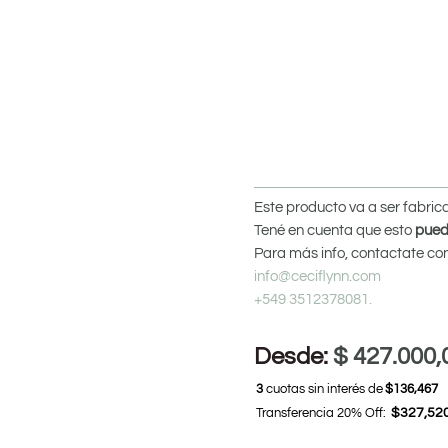
Este producto va a ser fabri
Tené en cuenta que esto
pued
Para más info, contactate co
info@ceciflynn.com
+549 3512378081.
Desde:
$
427.000,
3
cuotas sin interés de
$136,467
Transferencia 20% Off:
$327,52