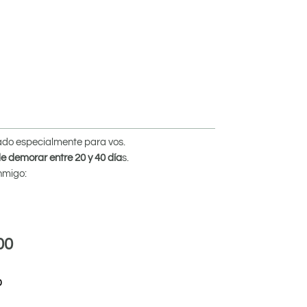
cado especialmente para vos.
e demorar entre 20 y 40 día
s.
nmigo:
00
0