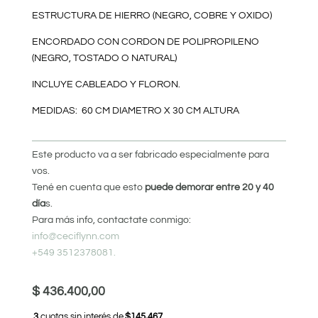
ESTRUCTURA DE HIERRO (NEGRO, COBRE Y OXIDO)
ENCORDADO CON CORDON DE POLIPROPILENO
(NEGRO, TOSTADO O NATURAL)
INCLUYE CABLEADO Y FLORON.
MEDIDAS: 60 CM DIAMETRO X 30 CM ALTURA
Este producto va a ser fabricado especialmente para
vos.
Tené en cuenta que esto
puede demorar entre 20 y 40
día
s.
Para más info, contactate conmigo:
info@ceciflynn.com
+549 3512378081.
$
436.400,00
3
cuotas sin interés de
$145,467