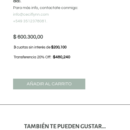
día
s.
Para más info, contactate conmigo:
info@ceciflynn.com
+549 3512378081.
$
600.300,00
3
cuotas sin interés de
$200,100
Transferencia 20% Off:
$480,240
AÑADIR AL CARRITO
TAMBIÉN TE PUEDEN GUSTAR…