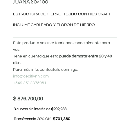
JUANA 80×100
ESTRUCTURA DE HIERRO. TEJIDO CON HILO CRAFT
INCLUYE CABLEADO Y FLORON DE HIERRO.
Este producto va a ser fabricado especialmente para
vos.
Tené en cuenta que esto
puede demorar entre 20 y 40
día
s.
Para más info, contactate conmigo:
info@ceciflynn.com
+549 3512378081.
$
876.700,00
3
cuotas sin interés de
$292,233
Transferencia 20% Off:
$701,360