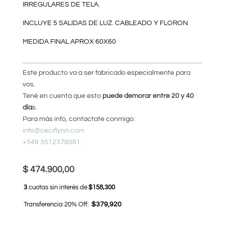
IRREGULARES DE TELA.
INCLUYE 5 SALIDAS DE LUZ. CABLEADO Y FLORON
MEDIDA FINAL APROX 60X60
Este producto va a ser fabricado especialmente para
vos.
Tené en cuenta que esto
puede demorar entre 20 y 40
día
s.
Para más info, contactate conmigo:
info@ceciflynn.com
+549 3512378081.
$
474.900,00
3
cuotas sin interés de
$158,300
Transferencia 20% Off:
$379,920